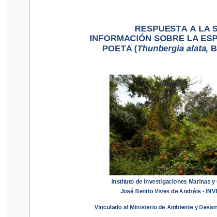
RESPUESTA A LA SOL
RESPUESTA A LA S
INFORMACIÓN SOBRE LA ESPEC
INFORMACIÓN SOBRE LA ESP
POETA (
Thunbergia alata
, 
Bo
POETA (
Thunbergia alata
, 
B
Instituto de Investigaciones Marinas y Co
José Benito Vives de Andréis
-
INVE
Instituto de Investigaciones Marinas y
José Benito Vives de Andréis
-
IN
Vinculado al Ministerio de Ambiente y Desarrol
Vinculado al Ministerio de Ambiente y Desarr
Santa Marta, 
2
3
de abril de 2019