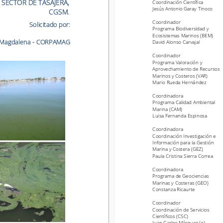
SECTOR DE TASAJERA, 
Coordinación Científica
Jesús Antonio Garay Tinoco
CGSM.
Jesús Antonio Garay Tinoco
CGSM.
Coordinador
Solicitado por:
Coordinador
Solicitado por:
Programa Biodiversidad y 
Programa Biodiversidad y 
Ecosistemas Marinos (BEM)
Ecosistemas Marinos (BEM)
gdalena 
-
CORPAMAG
David Alonso Carvajal
 Magdalena 
-
CORPAMAG
David Alonso Carvajal
Coordinador
Coordinador
Programa Valoración y 
Programa Valoración y 
Aprovechamiento de Recursos 
Aprovechamiento de Recursos 
Marinos y Costeros (VAR)
Marinos y Costeros (VAR)
Mario Rueda Hernández
Mario Rueda Hernández
Coordinadora
Programa Calidad Ambiental 
Coordinadora
Marina (CAM)
Programa Calidad Ambiental 
Luisa Fernanda Espinosa
Marina (CAM)
Luisa Fernanda Espinosa
Coordinadora
Coordinación Investigación e 
Coordinadora
Información para la Gestión 
Coordinación Investigación e 
Marina y Costera 
(GEZ)
Información para la Gestión 
Paula Cristina Sierra Correa
Marina y Costera 
(GEZ)
Paula Cristina Sierra Correa
Coordinadora
Programa de Geociencias 
Coordinadora
Marinas y Costeras (GEO)
Programa de Geociencias 
Constanza Ricaurte
Marinas y Costeras (GEO)
Constanza Ricaurte
Coordinador
Coordinación de Servicios 
Coordinador
Científicos (CSC)
Coordinación de Servicios 
Juan Carlos Márquez (e).
Científicos (CSC)
2
5
Juan Carlos Márquez (e).