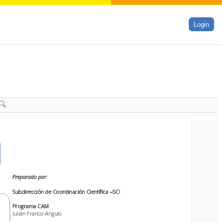
Login
Preparado por:
Preparado por:
Subdirección de Coordinación 
Científica
–
SCI
Subdirección de Coordinación 
Científica
–
SCI
Programa CAM
Programa CAM
Julián Franco
-
A
ngulo
Julián Franco
-
A
ngulo