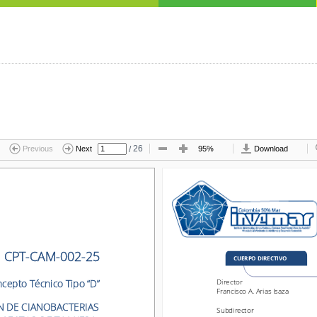
/
26
Previous
Next
95%
Download
CPT
-
CAM
-
00
2
-
25
CPT
-
CAM
-
00
2
-
25
CUERPO DIRECTIVO
CUERPO DIRECTIVO
Director
pto Técnico 
Tipo “D
”
Director
cepto Técnico 
Tipo “D
”
Francisco A. Arias Isaza
Francisco A. Arias Isaza
E CIANOBACTERIAS 
Subdirector
 DE CIANOBACTERIAS 
Subdirector
CTOR DE TASAJERA, 
Coordinación Científica